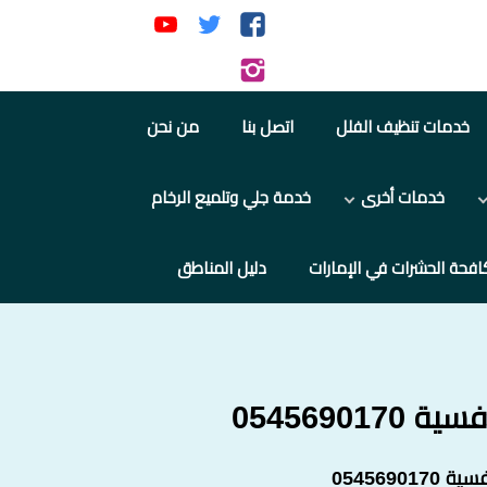
تابعنا
تابعنا
تابعنا
على
على
على
تابعنا
فيسبوك
تويتر
يوتيوب
على
خدمات تنظيف الفلل
اتصل بنا
من نحن
إنستجرام
خدمات أخرى
خدمة جلي وتلميع الرخام
افحة الحشرات في الإمارات
دليل المناطق
054569
054569