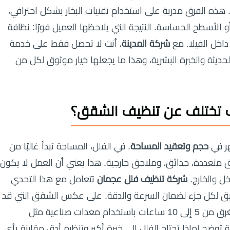
يل. هذه الفرق مدربة على استخدام تقنيات البخار بشكل احترافي،
لأسطح الحساسة. النتيجة التي يلاحظها العميل فورًا: نظافة
اخل الفيلا. مع
شركة المدينة
، أنت لا تحصل فقط على خدمة
لحديثة والخبرة البشرية، وهذا ما يجعلها خيار موثوق لكل من
ف تختلف عن تنظيف الشقق؟
ر في
حجم وتعقيد المساحة
. في الفلل، المساحة تبدأ غالبًا من
ثر من 1000 متر، مع طوابق متعددة، حدائق، وملاحق خارجية. هذا يعني أن العمل لا يكون
ل والخارج.
شركة تنظيف فلل عجمان
تتعامل مع هذا التحدي
يق لكل جزء لضمان السرعة والدقة. على عكس الشقق التي قد
تُنجز خلال ساعتين أو ثلاث، تنظيف الفيلا قد يستغرق من 5 إلى 10 ساعات باستخدام معدات صناعية مثل
ة توضح لماذا تحتاج الفلل إلى خبرة أكبر وتنظيم أدق مقارنة بأي