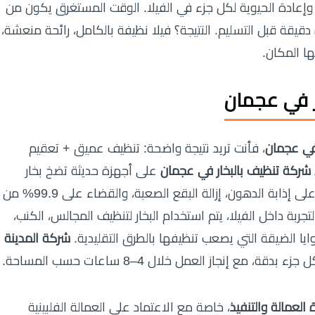
إعادة الحيوية لكل جزء في الفيلا. الوقت المستغرق يكون من
ة دقيقة قبل التسليم. النتيجة؟ فيلا نظيفة بالكامل، رائحة منعشة،
ا المكان.
 في عجمان
في عجمان
، فأنت تريد نتيجة واضحة: تنظيف عميق + تعقيم
شركة تنظيف بالبخار في عجمان
على أجهزة حديثة تضخ بخار
بدرجات حرارة تتجاوز 120–170 درجة، مما يساعد على إذابة الدهون، إزالة البقع الصعبة، والقضاء على 99.9% من
تجربة داخل الفيلا، يتم استخدام البخار لتنظيف المجالس، الكنب،
ايا الضيقة التي يصعب تنظيفها بالطرق التقليدية.
شركة المدينة
إنجاز العمل خلال 4–8 ساعات حسب المساحة.
العمالة والتنفيذ
، خاصة مع الاعتماد على العمالة الفلبينية