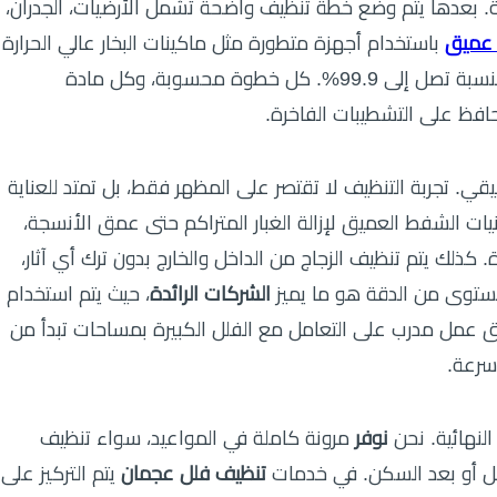
ة. بعدها يتم وضع خطة تنظيف واضحة تشمل الأرضيات، الجدران،
عميق
باستخدام أجهزة متطورة مثل ماكينات البخار عالي الحرارة
(أكثر من 120 درجة) التي تزيل الدهون والجراثيم بنسبة تصل إلى 99.9%. كل خطوة محسوبة، وكل مادة
افظ على التشطيبات الفاخرة.
يقي. تجربة التنظيف لا تقتصر على المظهر فقط، بل تمتد للعناية
يات الشفط العميق لإزالة الغبار المتراكم حتى عمق الأنسجة،
كذلك يتم تنظيف الزجاج من الداخل والخارج بدون ترك أي آثار،
لمستوى من الدقة هو ما يميز
الشركات الرائدة
، حيث يتم استخدام
وكل فريق عمل مدرب على التعامل مع الفلل الكبيرة بمساحات تبدأ من
النهائية. نحن
نوفر
مرونة كاملة في المواعيد، سواء تنظيف
ل أو بعد السكن. في خدمات
تنظيف فلل عجمان
يتم التركيز على