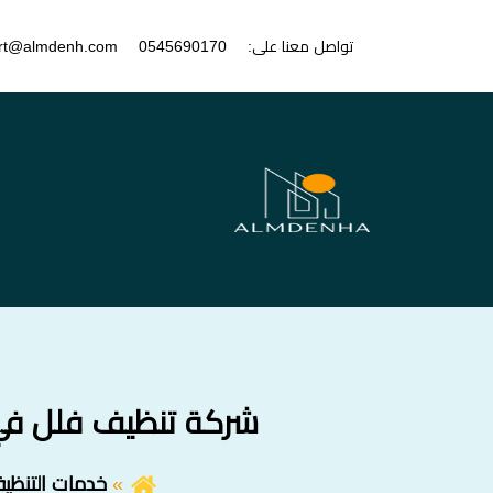
تواصل معنا على:
0545690170
rt@almdenh.com
شركة تنظيف فلل في عجم
خدمات التنظي