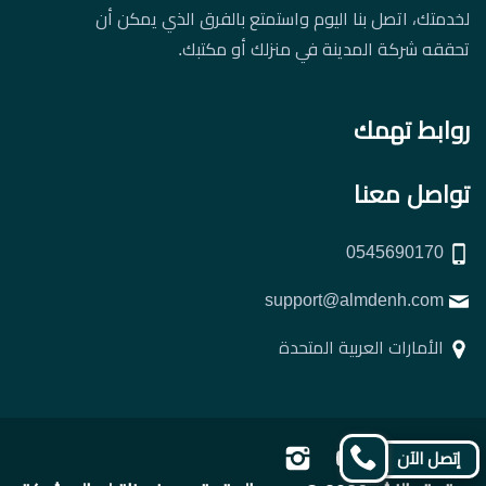
لخدمتك، اتصل بنا اليوم واستمتع بالفرق الذي يمكن أن
تحققه شركة المدينة في منزلك أو مكتبك.
روابط تهمك
تواصل معنا
0545690170
support@almdenh.com
الأمارات العربية المتحدة
تابعنا
تابعنا
تابعنا
تابعنا
إتصل الآن