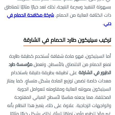
بسهولة التنفيذ وسرعة النتيجة، لذلك تعد خيارًا مثاليًا للمناطق
ذات الكثافة العالية من الحمام.
شركة مكافحة الحمام في
دبي
.
تركيب سيليكون طارد الحمام في الشارقة
أما السيليكون، فهو مادة شفافة تُستخدم كطبقة طاردة
تمنع الحمام من الالتصاق بالأسطح. وتعمل
مؤسسة طرد
الطيور في الشارقة
على تطبيقه بطريقة دقيقة باستخدام
معدات خاصة تضمن توزيع المادة بشكل متساوٍ. كما يمتاز
السيليكون بمرونته العالية ومقاومته للعوامل الجوية
المختلفة، مما يجعله مناسبًا لأسطح المباني المفتوحة
والواجهات الزجاجية. علاوة على ذلك، يتميز هذا النظام بأنه
غير مؤذٍ للطيور وآمن تمامًا للبيئة. لذلك، يشكل خيارًا مثاليًا