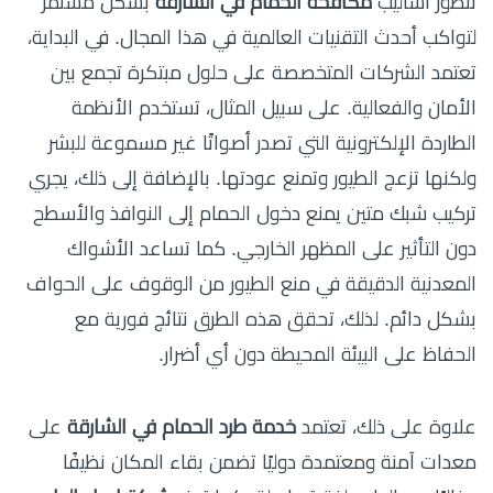
تتطور أساليب
مكافحة الحمام في الشارقة
بشكل مستمر
لتواكب أحدث التقنيات العالمية في هذا المجال. في البداية،
تعتمد الشركات المتخصصة على حلول مبتكرة تجمع بين
الأمان والفعالية. على سبيل المثال، تستخدم الأنظمة
الطاردة الإلكترونية التي تصدر أصواتًا غير مسموعة للبشر
ولكنها تزعج الطيور وتمنع عودتها. بالإضافة إلى ذلك، يجري
تركيب شبك متين يمنع دخول الحمام إلى النوافذ والأسطح
دون التأثير على المظهر الخارجي. كما تساعد الأشواك
المعدنية الدقيقة في منع الطيور من الوقوف على الحواف
بشكل دائم. لذلك، تحقق هذه الطرق نتائج فورية مع
الحفاظ على البيئة المحيطة دون أي أضرار.
علاوة على ذلك، تعتمد
خدمة طرد الحمام في الشارقة
على
معدات آمنة ومعتمدة دوليًا تضمن بقاء المكان نظيفًا