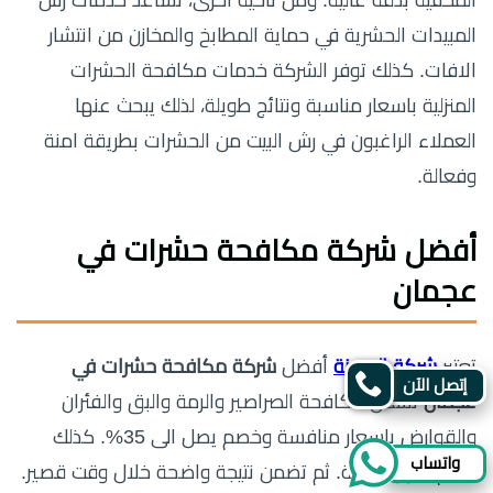
المخفية بدقة عالية. ومن ناحية اخرى، تساعد خدمات رش
المبيدات الحشرية في حماية المطابخ والمخازن من انتشار
الافات. كذلك توفر الشركة خدمات مكافحة الحشرات
المنزلية باسعار مناسبة ونتائج طويلة، لذلك يبحث عنها
العملاء الراغبون في رش البيت من الحشرات بطريقة امنة
وفعالة.
أفضل
شركة مكافحة حشرات في
عجمان
تعتبر
شركة المدينة
أفضل
شركة مكافحة حشرات في
إتصل الآن
عجمان
تشمل مكافحة الصراصير والرمة والبق والفئران
والقوارض باسعار منافسة وخصم يصل الى 35%. كذلك
واتساب
تقدم حلول فورية. ثم تضمن نتيجة واضحة خلال وقت قصير.