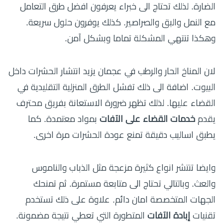
الضارة. لذلك تحتاج الى خبراء يعرفون افضل طرق التعامل
مع النمل والبق والصراصير. كذلك يوفرون حلول سريعة.
وهكذا تنتهي المشكلة تماما وبشكل آمن.
لان المناخ الحار والرطب في عجمان يزيد انتشار الحشرات داخل
البيوت. اضافة الى ذلك تفشل الطرق المنزلية التقليدية في
القضاء عليها. لذلك تظهر ضرورة الاستعانة بفريق محترف
يقدم
خدمات القضاء على الآفات
بمواد معتمدة. كما
يطبق اساليب دقيقة تمنع عودة الحشرات مرة اخرى.
وايضا تنتشر انواع كثيرة مزعجة مثل الذباب والناموس
والعث. وبالتالي تحتاج الى متابعة مستمرة. ثم تمنحك
الجهات المتخصصة امان دائم. علاوة على ذلك تستخدم
تقنيات
إبادة الآفات
المتطورة التي تعطي نتيجة مضمونة.