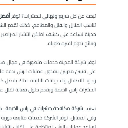
تبحث عن حل سريع ونهائي للحشرات؟ توفر
أفض
تناسب المنازل والفلل والمطاعم. كذلك تقدم ال
حديثة تساعد على كشف اماكن انتشار الصراصير 
ونتائج تدوم لفترة طويلة.
توفر شركة المدينة خدمات متطورة في مجال مكا
على فنيين مدربين ينفذون عمليات الرش بدقة عال
وجود الاطفال والحيوانات الاليفة. لذلك يفضل ك
الحشرات راس الخيمة ويقدم حلول فعالة تقلل ع
تعتمد
شركة مكافحة حشرات في راس الخيمة
على
وفي المقابل، توفر الشركة خدمات متابعة دورية
تساعد عمليات الرش المنتظمة على تقليل انتشار ا