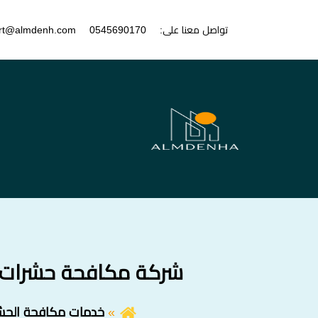
تواصل معنا على:
0545690170
rt@almdenh.com
شركة مكافحة حشرات في راس الخيمة | 0170
خدمات مكافحة الحش