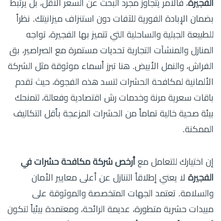
الفجيرة
، فالأمر يتجاوز مجرد البحث عن السعر الأقل، بل يرتبط
بضمان الإبادة الفورية للآفات دون استنزاف ميزانيتك. نظراً
للطبيعة الجبلية والساحلية التي تتميز بها الفجيرة، تواجه
المنازل والمنشآت التجارية تحديات مستمرة مع الصراصير، بق
الفراش، والنمل الأبيض. هنا تبرز أسماء موثوقة مثل الشركة
الألمانية لمكافحة الحشرات لتسد هذه الفجوة، حيث تقدم
باقات سعرية مرنة وخدمات رش اقتصادية وفعالة، لتمنحك
بيئة صحية خالية تماماً من الحشرات المزعجة بأقل التكاليف
الممكنة.
إن اختيارك للتعامل مع
أرخص شركة مكافحة حشرات في
الفجيرة
لا يعني إطلاقاً التنازل عن أعلى معايير الأمان
والسلامة. تعتمد الجهات المتخصصة والموثوقة على
مبيدات حشرية متطورة، عديمة الرائحة، ومعتمدة بيئياً لتكون