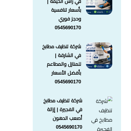
في راس الخيمة |
بأسعار تنافسية
وحجز فوري
0545690170
شركة تنظيف مطابخ
في الشارقة |
للمنازل والمطاعم
بأفضل الأسعار
0545690170
شركة تنظيف مطابخ
في الفجيرة | إزالة
أصعب الدهون
0545690170