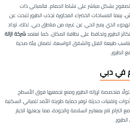
 الصفوح بشكل مباشر على نشاط الحمام. فالمباني ذات
، بينما المساحات الخضراء المجاورة تجذب الطيور للبحث عن
الهدوء الذي يميز الحي عن غيره من مناطق دبي. لذلك، تزداد
كاثر الطيور وتحافظ على نظافة المكان. كما تعتمد
شركة ازالة
سب طبيعة الفلل والشقق الواسعة، لضمان بيئة صحية
ع الطيور.
 في دبي
ولًا متخصصة لإزالة الطيور ومنع تجمعها فوق الأسطح
وات وتقنيات حديثة توفر حماية طويلة الأمد للمباني السكنية
ع التزام تام بمعايير السلامة والجودة، مما يجعلها الخيار
لطيور.