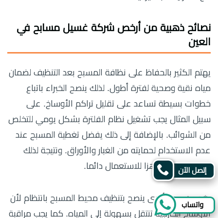
نصائح ذهبية من
أرخص شركة غسيل مسابح في
العين
يهتم الكثير بالحفاظ على نظافة المسبح بعد التنظيف لضمان
مياه نقية وصحية لفترة أطول. لذلك ينصح الخبراء باتباع
خطوات بسيطة تساعد على تقليل تراكم الأوساخ. على
سبيل المثال يجب تشغيل نظام الفلترة بشكل يومي للتخلص
من الشوائب. بالإضافة إلى ذلك يفضل تغطية المسبح عند
عدم الاستخدام لحمايته من الغبار والأوراق. ونتيجة لذلك
يبقى المسبح جاهزا للاستعمال دائما.
إتصل الآن
✨ ومن جهة أخرى ينصح بتنظيف محيط المسبح بانتظام لأن
واتساب
الأوساخ الخارجية تنتقل بسهولة إلى المياه. كما يجب مراقبة