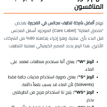
المنافسون
تهتم
أفضل شركة تنظيف مجالس في الفجيرة
بفحص
“ملصق العناية” (Care Label) الموجود أسفل المجلس
قبل البدء بأي عملية، وهو إجراء يتجاهله 90% من الشركات
الأخرى. هذا الرمز يحدد المصير الكيميائي لعملية التنظيف:
الرمز “W”:
يعني أننا نستخدم منظفات تعتمد على
الماء.
الرمز “S”:
يعني ضرورة استخدام مذيبات جافة فقط
(Solvents) لأن الماء قد يسبب بقعاً دائمة.
الرمز “WS”:
يتيح لنا استخدام مزيج من الطريقتين
بحذر.