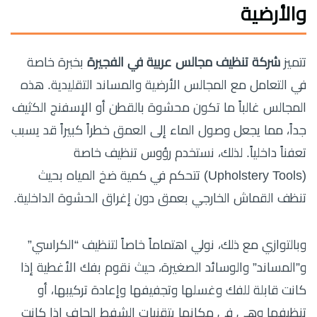
والأرضية
تتميز
شركة تنظيف مجالس عربية في الفجيرة
بخبرة خاصة
في التعامل مع المجالس الأرضية والمساند التقليدية. هذه
المجالس غالباً ما تكون محشوة بالقطن أو الإسفنج الكثيف
جداً، مما يجعل وصول الماء إلى العمق خطراً كبيراً قد يسبب
تعفناً داخلياً. لذلك، نستخدم رؤوس تنظيف خاصة
(Upholstery Tools) تتحكم في كمية ضخ المياه بحيث
تنظف القماش الخارجي بعمق دون إغراق الحشوة الداخلية.
وبالتوازي مع ذلك، نولي اهتماماً خاصاً لتنظيف “الكراسي”
و”المساند” والوسائد الصغيرة، حيث نقوم بفك الأغطية إذا
كانت قابلة للفك وغسلها وتجفيفها وإعادة تركيبها، أو
تنظيفها وهي في مكانها بتقنيات الشفط الجاف إذا كانت