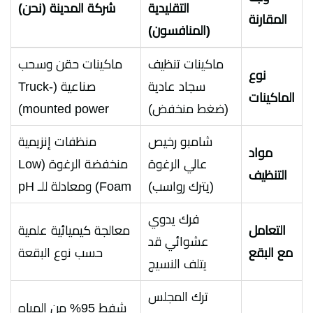
التقليدية
شركة المدينة (نحن)
المقارنة
(المنافسون)
ماكينات تنظيف
ماكينات حقن وسحب
نوع
سجاد عادية
صناعية (Truck-
الماكينات
(ضغط منخفض)
mounted power)
شامبو رخيص
منظفات إنزيمية
مواد
عالي الرغوة
منخفضة الرغوة (Low
التنظيف
(يترك رواسب)
Foam) ومعادلة للـ pH
فرك يدوي
التعامل
معالجة كيميائية علمية
عشوائي قد
مع البقع
حسب نوع البقعة
يتلف النسيج
ترك المجلس
شفط 95% من المياه