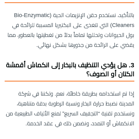
بالتأكيد، نستخدم حقن الإنزيمات الحية (Bio-Enzymatic
Cleaners) التي تتغذى على البكتيريا المسببة للرائحة في
بول الحيوانات وتحللها تماماً بدلاً من تغطيتها بالعطور، مما
يقضي على الرائحة من جذورها بشكل نهائي.
3. هل يؤدي التنظيف بالبخار إلى انكماش أقمشة
الكتان أو الصوف؟
إذا تم استخدامه بطريقة خاطئة، نعم. ولكننا في شركة
المدينة نضبط حرارة البخار ونسبة الرطوبة بدقة متناهية،
ونستخدم تقنية “التجفيف السريع” لمنع الألياف الطبيعية من
الانكماش أو التمدد، ونضمن ذلك في عقد الخدمة.