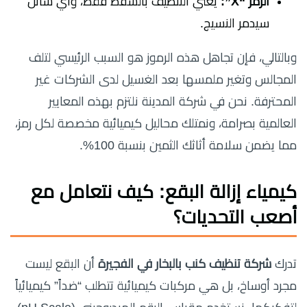
الرمز “X”:
يعني التنظيف بالشفط فقط، وأي سائل
سيدمر النسيج.
وبالتالي، فإن تجاهل هذه الرموز هو السبب الرئيسي لتلف
المجالس وتغير ملمسها بعد الغسيل لدى الشركات غير
المحترفة. نحن في شركة المدينة نلتزم بهذه المعايير
العالمية بصرامة، ونمتلك محاليل كيميائية مخصصة لكل رمز،
مما يضمن سلامة أثاثك الثمين بنسبة 100%.
كيمياء إزالة البقع: كيف نتعامل مع
أصعب التحديات؟
تدرك
شركة تنظيف كنب بالبخار في الفجيرة
أن البقع ليست
مجرد أوساخ، بل هي مركبات كيميائية تتطلب “ضداً” كيميائياً