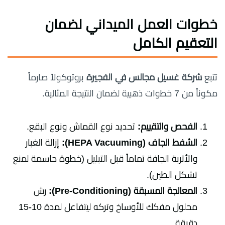
خطوات العمل الميداني لضمان
التعقيم الكامل
تتبع
شركة غسيل مجالس في الفجيرة
بروتوكولاً صارماً
مكوناً من 7 خطوات ذهبية لضمان النتيجة المثالية.
الفحص والتقييم:
تحديد نوع القماش ونوع البقع.
الشفط الجاف (HEPA Vacuuming):
إزالة الغبار
والأتربة الجافة تماماً قبل التبليل (خطوة حاسمة لمنع
تشكل الطين).
المعالجة المسبقة (Pre-Conditioning):
رش
محلول مفكك للأوساخ وتركه ليتفاعل لمدة 10-15
دقيقة.