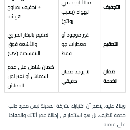
مبللاً ليجف في
التجفيف
+ تجفيف بمراوح
الهواء (يسبب
هوائية
روائح)
غير موجود أو
تعقيم بالبخار الحراري
التعقيم
معطرات جو
والأشعة فوق
فقط
البنفسجية (UV)
ضمان شامل على عدم
ضمان
لا يوجد ضمان
انكماش أو تغير لون
الخدمة
حقيقي
القماش
وبناءً عليه، يتضح أن اختيارك لشركة المدينة ليس مجرد طلب
خدمة تنظيف، بل هو استثمار في إطالة عمر أثاثك والحفاظ
على قيمته.