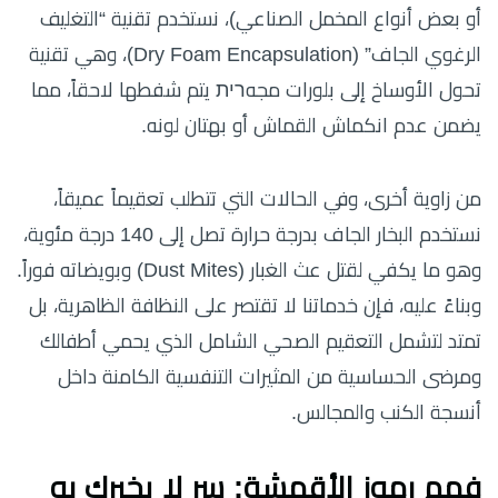
أو بعض أنواع المخمل الصناعي)، نستخدم تقنية “التغليف
الرغوي الجاف” (Dry Foam Encapsulation)، وهي تقنية
تحول الأوساخ إلى بلورات مجهרית يتم شفطها لاحقاً، مما
يضمن عدم انكماش القماش أو بهتان لونه.
من زاوية أخرى، وفي الحالات التي تتطلب تعقيماً عميقاً،
نستخدم البخار الجاف بدرجة حرارة تصل إلى 140 درجة مئوية،
وهو ما يكفي لقتل عث الغبار (Dust Mites) وبويضاته فوراً.
وبناءً عليه، فإن خدماتنا لا تقتصر على النظافة الظاهرية، بل
تمتد لتشمل التعقيم الصحي الشامل الذي يحمي أطفالك
ومرضى الحساسية من المثيرات التنفسية الكامنة داخل
أنسجة الكنب والمجالس.
فهم رموز الأقمشة: سر لا يخبرك به