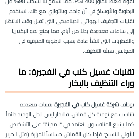
بقوة ضغط تتجاوز 400 PSI، مما يسمح لنا بسحب 98% من
الرطوبة والأوساخ في آن واحد. وبالتوازي مع ذلك، نستخدم
تقنيات التجفيف الهوائي الديناميكي التي تقلل وقت الانتظار
إلى ساعات معدودة بدلاً من أيام، مما يمنع نمو البكتيريا
والفطريات التي تنشأ عادة بسبب الرطوبة المتبقية في
المجالس سيئة التنظيف.
تقنيات غسيل كنب في الفجيرة: ما
وراء التنظيف بالبخار
توظف
شركة غسيل كنب في الفجيرة
تقنيات متعددة
تتناسب مع نوعية كل قماش، فالبخار ليس الحل الوحيد دائماً
كما يشيع المنافسون. نعتمد في “المدينة” على التشخيص
الأولي للنسيج؛ فإذا كان القماش حساساً للحرارة (مثل الحرير