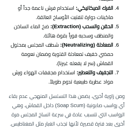
الفرك الميكانيكي:
استخدام فرش ناعمة جداً أو
ماكينات دوارة لتفتيت الأوساخ العالقة.
الحقن والسحب (Extraction):
ضخ الماء الساخن
والمنظف وسحبه فوراً بقوة هائلة.
المعادلة (Neutralizing):
شطف المجلس بمحلول
حمضي خفيف لمعادلة القلوية وضمان نعومة
القماش (سر لا يفعله غيرنا).
التجفيف والتعطير:
استخدام مجففات الهواء ورش
مواد عطرية طبيعية تدوم طويلاً.
ومن زاوية أخرى، يضمن هذا التسلسل المنهجي عدم بقاء
أي رواسب صابونية (Soap Scum) داخل القماش، وهي
الرواسب التي تتسبب عادة في سرعة اتساخ المجلس مرة
أخرى بعد فترة قصيرة لأنها تجذب الغبار مثل المغناطيس.