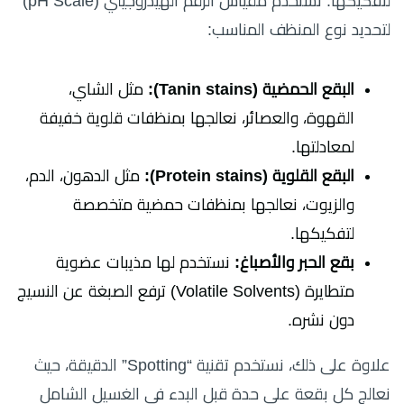
لتفكيكها. نستخدم مقياس الرقم الهيدروجيني (pH Scale)
لتحديد نوع المنظف المناسب:
البقع الحمضية (Tanin stains):
مثل الشاي،
القهوة، والعصائر، نعالجها بمنظفات قلوية خفيفة
لمعادلتها.
البقع القلوية (Protein stains):
مثل الدهون، الدم،
والزيوت، نعالجها بمنظفات حمضية متخصصة
لتفكيكها.
بقع الحبر والأصباغ:
نستخدم لها مذيبات عضوية
متطايرة (Volatile Solvents) ترفع الصبغة عن النسيج
دون نشره.
علاوة على ذلك، نستخدم تقنية “Spotting” الدقيقة، حيث
نعالج كل بقعة على حدة قبل البدء في الغسيل الشامل