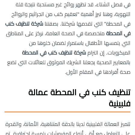
في فصل الشتاء، قد تظهر روائح غير مستحبة نتيجة قلة
التهوية، وهنا تبرز أهمية “تعقيم كنب من الجراثيم والروائح
في المحطة” التي تقدمها شركتنا. بصفتنا
شركة تنظيف كنب
في المحطة
متخصصة في الصحة العامة، نركز على المناطق
التي يلمسها الأطفال باستمرار لضمان خلوها من
الميكروبات. إن التزام
شركة تنظيف كنب في المحطة
بالمعايير الصحية يجعلنا الشريك الموثوق للعائلات التي تضع
صحة أفرادها في المقام الأول.
تنظيف كنب في المحطة عمالة
فلبينية
تتميز العمالة الفلبينية لدينا بالدقة المتناهية، الأمانة، والقدرة
على التعامل مع أرقى أنواع المفروشات بلمسة احترافية. تم