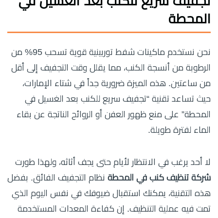
تجفيف سريع للكنب بعد الغسيل في
المحطة
نحن نستخدم ماكينات شفط توربينية قوية تسحب 95% من
الرطوبة من أنسجة الكنب، مما يقلل وقت التجفيف إلى أقل
من ساعتين. هذه الميزة ضرورية جداً في شتاء الإمارات،
حيث تساعد تقنية “تجفيف سريع للكنب بعد الغسيل في
المحطة” على منع ظهور العفن أو الروائح الناتجة عن بقاء
الماء لفترة طويلة.
لا أحد يرغب في الانتظار لأيام حتى يجف أثاثه، ولهذا طورت
شركة تنظيف كنب في المحطة
نظام التجفيف الفائق. بفضل
هذه التقنية، يمكنك استقبال ضيوفك في نفس اليوم الذي
تمت فيه عملية التنظيف. إن كفاءة المعدات المستخدمة