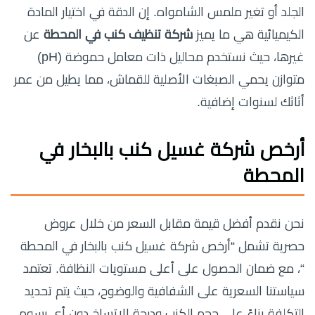
الجلد أو تغير ملمس الشامواه. إن الدقة في اختيار المادة
الكيميائية هي ما يميز
شركة تنظيف كنب في المحطة
عن
غيرها، حيث نستخدم محاليل ذات معامل حموضة (pH)
متوازن يحمي الصبغات الأصلية للقماش، مما يطيل من عمر
أثاثك لسنوات إضافية.
أرخص شركة غسيل كنب بالبخار في
المحطة
نحن نقدم أفضل قيمة مقابل السعر من خلال عروض
حصرية تشمل “أرخص شركة غسيل كنب بالبخار في المحطة
“، مع ضمان الحصول على أعلى مستويات النظافة. تعتمد
سياستنا السعرية على الشفافية والوضوح، حيث يتم تحديد
التكلفة بناءً على حجم الكنب ودرجة الاتساخ دون أي رسوم