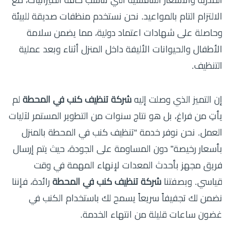
المدربة والأسعار التنافسية التي تناسب كافة الميزانيات، مع
الالتزام التام بالمواعيد. نحن نستخدم منظفات صديقة للبيئة
وحاصلة على شهادات اعتماد دولية، مما يضمن سلامة
الأطفال والحيوانات الأليفة داخل المنزل أثناء وبعد عملية
التنظيف.
إن التميز الذي وصلت إليه
شركة تنظيف كنب في المحطة
لم
يأتِ من فراغ، بل هو نتاج سنوات من التطوير المستمر لآليات
العمل. نحن نوفر خدمة “تنظيف كنب في المحطة بالمنزل
بأسعار رخيصة” دون المساومة على الجودة، حيث يتم إرسال
فريق مجهز بأحدث المعدات لإنهاء المهمة في وقت
قياسي. وبصفتنا
شركة تنظيف كنب في المحطة
رائدة، فإننا
نضمن لك تجفيفاً سريعاً يسمح لك باستخدام الكنب في
غضون ساعات قليلة من انتهاء الخدمة.