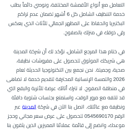
التعامل مع أنواع الأقمشة المختلفة، ونوصي دائماً بطلب
خدمة التنظيف الشامل كل 6 أشهر لضمان عدم تراكم
البكتيريا والحفاظ على المظهر الجمالي للأثاث الذي يعكس
رقي ذوقك في منزلك بالصفوح.
في ختام هذا المرجع الشامل، نؤكد لك أن شركة المدينة
هي شريكك الموثوق للحصول على مفروشات نظيفة،
صحية، وجميلة. نحن نجمع بين التكنولوجيا الحديثة لعام
2026 واللمسة الإنسانية المحترفة لتقديم خدمة لا تضاهى
في منطقة الصفوح. لا تترك أثاثك عرضة للأتربة والبقع التي
قد تتلفه مع مرور الوقت، واستمتع بجلسات شتوية دافئة
ونظيفة مع عائلتك. اتصل بنا الآن في شركة
المدينة
عبر
الرقم 0545690170 للحصول على عرض سعر مجاني وحجز
موعدك، وانضم إلى قائمة عملائنا المميزين الذين يثقون بنا