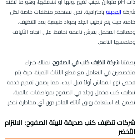
ذات pH متوازن لتجنب تغيير لونها أو تشققها، وهو ما تتقنه
شركة
المدينة
باحترافية. نحن نستخدم منظفات خاصة لكل
خامة، حيث يتم ترطيب الجلد بمواد طبيعية بعد التنظيف،
ومعالجة المخمل بفرش ناعمة تحافظ على اتجاه الألياف
وملمسها الناعم.
بصفتنا
شركة تنظيف كنب في الصفوح
، نمتلك خبراء
متخصصين في التعامل مع قطع الأثاث الثمينة، حيث يتم
فحص نوع القماش أولاً قبل البدء، مما يضمن تقديم خدمة
تنظيف كنب مخمل وجلد في الصفوح بمواصفات عالمية،
تضمن لك استعادة رونق أثاثك الفاخر دون أي مخاطرة تذكر.
شركات تنظيف كنب صديقة للبيئة الصفوح: الالتزام
الأخضر