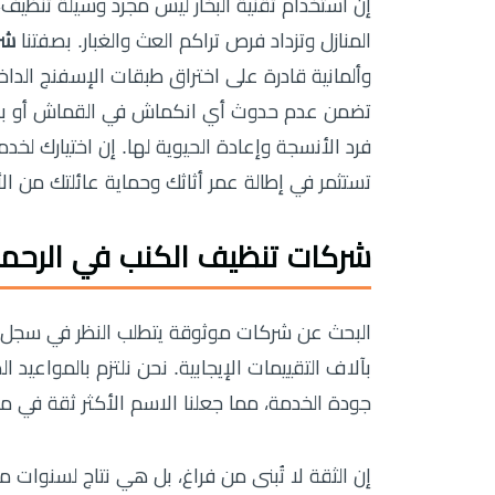
إن استخدام تقنية البخار ليس مجرد وسيلة تنظي
المنازل وتزداد فرص تراكم العث والغبار. بصفتنا
شر
وألمانية قادرة على اختراق طبقات الإسفنج الداخ
تضمن عدم حدوث أي انكماش في القماش أو بهتان
فرد الأنسجة وإعادة الحيوية لها. إن اختيارك لخد
تستثمر في إطالة عمر أثاثك وحماية عائلتك من الأ
شركات تنظيف الكنب في الرحما
البحث عن شركات موثوقة يتطلب النظر في سجل الإن
بآلاف التقييمات الإيجابية. نحن نلتزم بالمواعيد 
جودة الخدمة، مما جعلنا الاسم الأكثر ثقة في من
إن الثقة لا تُبنى من فراغ، بل هي نتاج لسنوات