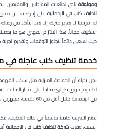
وموثوقة
تلبي تطلعات المواطنين والمقيمين. نح
تنظيف كنب في الرحمانية
على إجراء فحص دقيق لن
له. فريقنا لا يغادر منزلك إلا بعد التأكد من رضا
التنظيف مجاناً. هذا الالتزام المهني هو ما يجع
حيث نسعى دائماً لتجاوز التوقعات وتقديم تجربة 
خدمة تنظيف كنب عاجلة في من
نحن ندرك أن الحوادث المنزلية مثل سكب القهوة أو
لذا نوفر فريق طوارئ متاحاً على مدار الساعة. ت
في الرحمانية خلال أقل من 60 دقيقة، مجهزين بكافة الأدوات اللازمة للتعامل مع الموقف باحترافية.
تعتبر السرعة عاملاً حاسماً في عالم التنظيف، فك
السبب، وفرت
شركة تنظيف كنب في الرحمانية
أسط