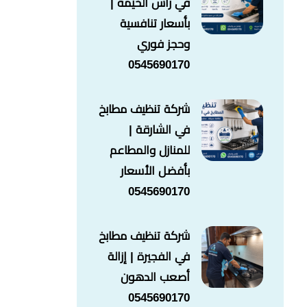
في راس الخيمة |
بأسعار تنافسية
وحجز فوري
0545690170
شركة تنظيف مطابخ
في الشارقة |
للمنازل والمطاعم
بأفضل الأسعار
0545690170
شركة تنظيف مطابخ
في الفجيرة | إزالة
أصعب الدهون
0545690170