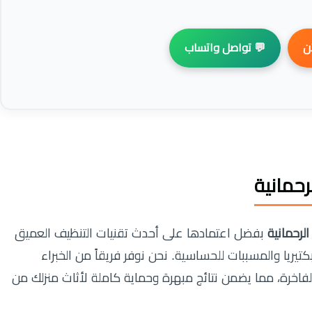
💬 تواصل واتساب

شركة ت
بفضل اعتمادها على أحدث تقنيات التنظيف العميق
شركة تن
والتعقيم الحراري التي تقضي على 99.9% من البكتيريا والمسببات للحساسية. نحن نوفر فري
المدربين على التعامل مع كافة أنواع الأقمشة الفاخرة، مما 