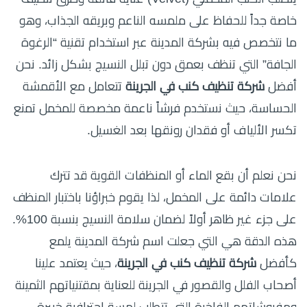
خاصة جداً للحفاظ على ملمسه الناعم وبريقه الجذاب، وهو
ما نتخصص فيه بشركة المدينة عبر استخدام تقنية “الرغوة
الجافة” التي تنظف بعمق دون تبلل النسيج بشكل زائد. نحن
أفضل
شركة تنظيف كنب في الجرينة
تتعامل مع الأقمشة
الحساسة، حيث نستخدم فرشاً ناعمة مخصصة للمخمل تمنع
تكسر الألياف أو فقدان رونقها بعد الغسيل.
نحن نعلم أن بقع الماء أو المنظفات القوية قد تترك
علامات دائمة على المخمل، لذا يقوم خبراؤنا باختبار المنظف
على جزء غير ظاهر أولاً لضمان سلامة النسيج بنسبة 100%.
هذه الدقة هي التي جعلت اسم شركة المدينة يلمع
كأفضل
شركة تنظيف كنب في الجرينة
، حيث يعتمد علينا
أصحاب الفلل والقصور في الجرينة للعناية بمقتنياتهم الثمينة
ومفروشاتهم الفاخرة التي تتطلب لمسة احترافية خبيرة.