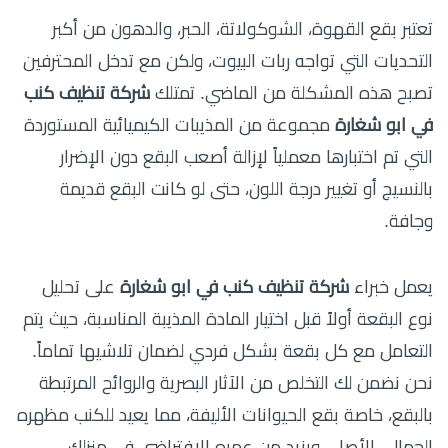
تعتبر بقع القهوة، الشوكولاتة، الحبر، والدهون من أكبر
التحديات التي تواجه ربات البيوت، ولكن مع تدخل المحترفين
تصبح هذه المشكلة من الماضي. تمتلك
شركة تنظيف كنب
في ابو شغارة
مجموعة من المذيبات الكيميائية المستوردة
التي تم اختبارها معملياً لإزالة أصعب البقع دون الإضرار
بالنسيج أو تغيير درجة اللون، حتى لو كانت البقع قديمة
وجافة.
يعمل خبراء
شركة تنظيف كنب في ابو شغارة
على تحليل
نوع البقعة أولاً قبل اختيار المادة المذيبة المناسبة، حيث يتم
التعامل مع كل بقعة بشكل فردي لضمان تلاشيها تماماً.
نحن نضمن لك التخلص من الآثار البصرية والروائح المرتبطة
بالبقع، خاصة بقع الحيوانات الأليفة، مما يعيد للكنب مظهره
الجمالي الأصلي ويزيد من عمره الافتراضي في منزلك.