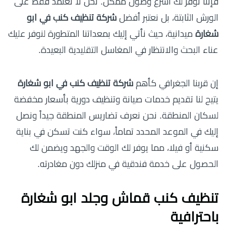
فإننا نوفر لك أسرع وصول ممكن. نحن لا نعتمد فقط على
الورش الثابتة، بل نعتبر أفضل
شركة تنظيف كنب في ابو
شغارة
ميدانية، حيث نأتي إليك بمعداتنا المتطورة لنوفر عليك
عناء البحث والانتظار في المغاسل التقليدية البعيدة.
إن قربنا الجغرافي كأهم
شركة تنظيف كنب في ابو شغارة
يتيح لنا تقديم خدمات صيانة وتنظيف دورية بأسعار مخفضة
لسكان المنطقة. نحن نعرف تضاريس المنطقة جيداً ونصل
إليك في الموعد المحدد تماماً، سواء كنت تسكن في بناية
سكنية أو فيلا، مما يوفر لك الوقت والجهد ويضمن لك
الحصول على خدمة فندقية في منزلك دون مغادرته.
تنظيف كنب قماش وجلد ابو شغارة
باحترافية