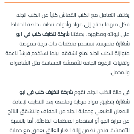
يختلف التعامل مع الكنب القماش كلياً عن الكنب الجلد،
فكل منهما يحتاج إلى مواد وأدوات تنظيف خاصة للحفاظ
على ليونته ومظهره. بصفتنا
شركة تنظيف كنب في ابو
شغارة
متمرسة، نستخدم منظفات ذات درجة حموضة
متوازنة للكنب الجلد لمنع تشققه، بينما نستخدم فرشاً ناعمة
وتقنيات الرغوة الجافة للأقمشة الحساسة مثل الشامواه
والمخمل.
في حالة الكنب الجلد، تقوم
شركة تنظيف كنب في ابو
شغارة
بتطبيق مواد مرطبة وملمعة بعد التنظيف لإعادة
اللمعان الطبيعي وحماية الجلد من الجفاف والتشقق الناتج
عن حرارة الجو أو استخدام المنظفات الخاطئة. أما بالنسبة
للأقمشة، فنحن نضمن إزالة الغبار العالق بعمق مع حماية