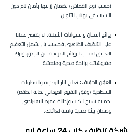
(حسب نوع القماش) لضمان إزالتها بأمان تام دون
التسبب في بهتان الألوان.
روائح الدخان والحيوانات الأليفة:
لا يقتصر عملنا
على التنظيف الظاهري فحسب، بل يشمل التعقيم
العميق لسحب الروائح المزعجة من الجذور، وترك
مفروشاتك برائحة صحية ومنعشة.
العفن الخفيف:
نعالج آثار الرطوبة والفطريات
السطحية (وفق التقييم الميداني لحالة الطقم)
لحماية نسيج الكنب وإطالة عمره الافتراضي،
وضمان بيئة صحية وآمنة لعائلتك.
شركة تنظيف كنب 24 ساعة ابو