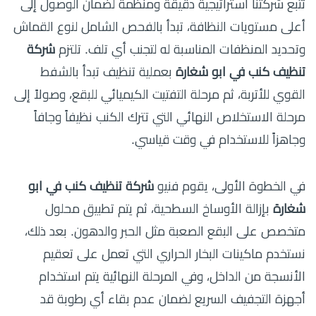
تتبع شركتنا استراتيجية دقيقة ومنظمة لضمان الوصول إلى
أعلى مستويات النظافة، تبدأ بالفحص الشامل لنوع القماش
وتحديد المنظفات المناسبة له لتجنب أي تلف. تلتزم
شركة
تنظيف كنب في ابو شغارة
بعملية تنظيف تبدأ بالشفط
القوي للأتربة، ثم مرحلة التفتيت الكيميائي للبقع، وصولاً إلى
مرحلة الاستخلاص النهائي التي تترك الكنب نظيفاً وجافاً
وجاهزاً للاستخدام في وقت قياسي.
في الخطوة الأولى، يقوم فنيو
شركة تنظيف كنب في ابو
شغارة
بإزالة الأوساخ السطحية، ثم يتم تطبيق محلول
متخصص على البقع الصعبة مثل الحبر والدهون. بعد ذلك،
نستخدم ماكينات البخار الحراري التي تعمل على تعقيم
الأنسجة من الداخل، وفي المرحلة النهائية يتم استخدام
أجهزة التجفيف السريع لضمان عدم بقاء أي رطوبة قد