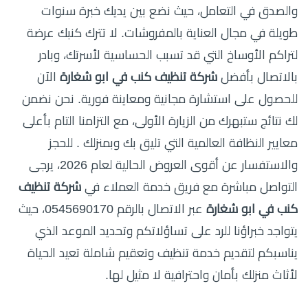
والصدق في التعامل، حيث نضع بين يديك خبرة سنوات
طويلة في مجال العناية بالمفروشات. لا تترك كنبك عرضة
لتراكم الأوساخ التي قد تسبب الحساسية لأسرتك، وبادر
بالاتصال بأفضل
شركة تنظيف كنب في ابو شغارة
الآن
للحصول على استشارة مجانية ومعاينة فورية. نحن نضمن
لك نتائج ستبهرك من الزيارة الأولى، مع التزامنا التام بأعلى
معايير النظافة العالمية التي تليق بك وبمنزلك . للحجز
والاستفسار عن أقوى العروض الحالية لعام 2026، يرجى
التواصل مباشرة مع فريق خدمة العملاء في
شركة تنظيف
كنب في ابو شغارة
عبر الاتصال بالرقم 0545690170، حيث
يتواجد خبراؤنا للرد على تساؤلاتكم وتحديد الموعد الذي
يناسبكم لتقديم خدمة تنظيف وتعقيم شاملة تعيد الحياة
لأثاث منزلك بأمان واحترافية لا مثيل لها.