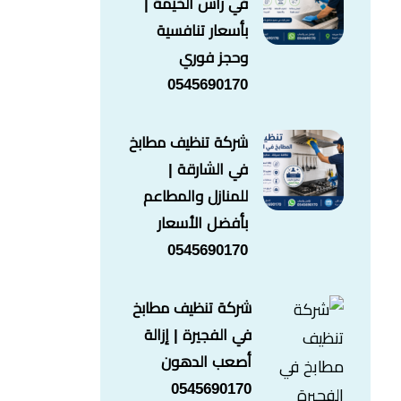
في راس الخيمة |
بأسعار تنافسية
وحجز فوري
0545690170
شركة تنظيف مطابخ
في الشارقة |
للمنازل والمطاعم
بأفضل الأسعار
0545690170
شركة تنظيف مطابخ
في الفجيرة | إزالة
أصعب الدهون
0545690170