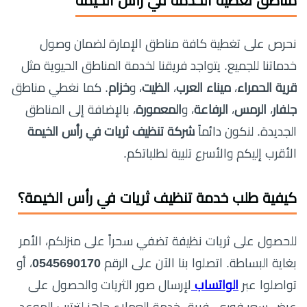
مناطق تغطية الخدمة في رأس الخيمة
نحرص على تغطية كافة مناطق الإمارة لضمان وصول
خدماتنا للجميع. يتواجد فريقنا لخدمة المناطق الحيوية مثل
قرية الحمراء
،
ميناء العرب
،
الظيت
، و
خزام
. كما نغطي مناطق
جلفار
،
الرمس
،
الرفاعة
، و
المعمورة
، بالإضافة إلى المناطق
الجديدة. لنكون دائماً
شركة تنظيف ثريات في رأس الخيمة
الأقرب إليكم والأسرع تلبية لطلباتكم.
كيفية طلب خدمة تنظيف ثريات في رأس الخيمة؟
للحصول على ثريات نظيفة تضفي سحراً على منزلكم، الأمر
بغاية البساطة. اتصلوا بنا الآن على الرقم
0545690170
، أو
تواصلوا عبر
الواتساب
لإرسال صور الثريات والحصول على
عرض سعر فوري. فريق خدمة العملاء جاهز لترتيب الموعد