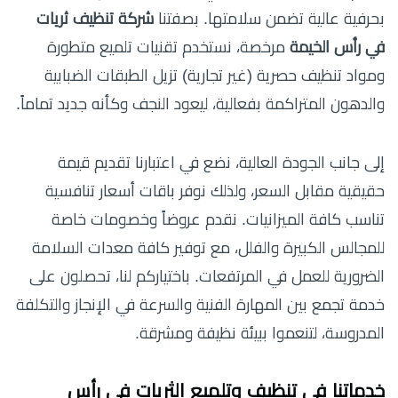
بحرفية عالية تضمن سلامتها. بصفتنا
شركة تنظيف ثريات
في رأس الخيمة
مرخصة، نستخدم تقنيات تلميع متطورة
ومواد تنظيف حصرية (غير تجارية) تزيل الطبقات الضبابية
والدهون المتراكمة بفعالية، ليعود النجف وكأنه جديد تماماً.
إلى جانب الجودة العالية، نضع في اعتبارنا تقديم قيمة
حقيقية مقابل السعر، ولذلك نوفر باقات أسعار تنافسية
تناسب كافة الميزانيات. نقدم عروضاً وخصومات خاصة
للمجالس الكبيرة والفلل، مع توفير كافة معدات السلامة
الضرورية للعمل في المرتفعات. باختياركم لنا، تحصلون على
خدمة تجمع بين المهارة الفنية والسرعة في الإنجاز والتكلفة
المدروسة، لتنعموا ببيئة نظيفة ومشرقة.
خدماتنا في تنظيف وتلميع الثريات في رأس