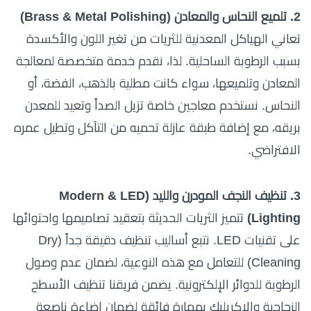
2. تلميع النحاس والمعادن (Brass & Metal Polishing)
تعاني الهياكل المعدنية للثريات من تغير اللون والأكسدة
بسبب الرطوبة الساحلية. لذا، نقدم خدمة متخصصة لمعالجة
المعادن وتلميعها، سواء كانت مطلية بالذهب، الفضة، أو
النحاس. نستخدم معاجين خاصة تزيل الصدأ وتعيد للمعدن
بريقه، مع إضافة طبقة عازلة تحميه من التآكل وتطيل عمره
الافتراضي.
3. تنظيف النجف المودرن والليد (Modern & LED
Lighting)
تتميز الثريات الحديثة بتعقيد تصاميمها واحتوائها
على تقنيات LED. نتبع أساليب تنظيف دقيقة جداً (Dry
Cleaning) للتعامل مع هذه النوعية، لضمان عدم وصول
الرطوبة للدوائر الإلكترونية. يضمن فريقنا تنظيف الأسطح
الزجاجية والاكريليك بمهارة فائقة لضمان إضاءة ناصعة