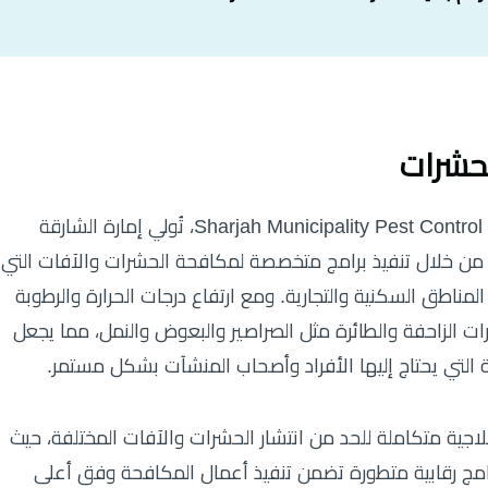
لحشرات
رقم بلدية الشارقة مكافحة الحشرات – Sharjah Municipality Pest Control Number، تُولي إمارة الشارقة
يئة من خلال تنفيذ برامج متخصصة لمكافحة الحشرات والآفات التي
مناطق السكنية والتجارية. ومع ارتفاع درجات الحرارة والرطوبة
ات الزاحفة والطائرة مثل الصراصير والبعوض والنمل، مما يجعل
لتي يحتاج إليها الأفراد وأصحاب المنشآت بشكل مستمر.
اجية متكاملة للحد من انتشار الحشرات والآفات المختلفة، حيث
مج رقابية متطورة تضمن تنفيذ أعمال المكافحة وفق أعلى