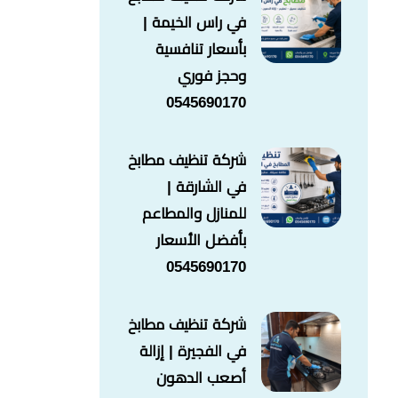
في راس الخيمة |
بأسعار تنافسية
وحجز فوري
0545690170
شركة تنظيف مطابخ
في الشارقة |
للمنازل والمطاعم
بأفضل الأسعار
0545690170
شركة تنظيف مطابخ
في الفجيرة | إزالة
أصعب الدهون