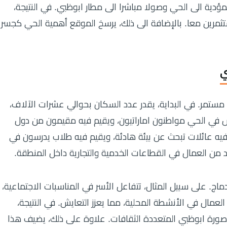
مؤدية الى الحي وصولا مباشرا الى مطار ابوظبي. في النتيجة،
رين معا. بالإضافة الى ذلك، يرسخ الموقع أهمية الحي كجسر
ي
ستمر. في البداية، يقدر عدد السكان بحوالي عشرات الآلاف،
ش في الحي مواطنون اماراتيون، ويقيم فيه مقيمون من دول
يه عائلات تبحث عن بيئة هادئة، ويقيم فيه طلاب يدرسون في
يد من العمال في القطاعات الخدمية والتجارية داخل المنطقة.
دماج. على سبيل المثال، تتفاعل الأسر في المناسبات الاجتماعية،
 العمال في الأنشطة المحلية، مما يعزز التعايش. في النتيجة،
ورة ابوظبي المتعددة الثقافات. علاوة على ذلك، يضيف هذا