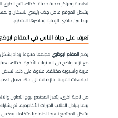
تعليمية ومراكز صحية حديثة. كذلك، تتيح الطرق ال
يشكل الموقع عامل جذب رئيسي للسكان والمستثم
يربط بين ماضي الإمارة وحاضرها المتطور.
تعرف على حياة الناس في المقام ابوظب
يضم
المقام ابوظبي
مجتمعا متنوعا يزداد بشكل م
مع تزايد واضح في السنوات الأخيرة. كذلك، يعي
عربية وآسيوية مختلفة. علاوة على ذلك، تسكن ف
الجامعات القريبة. بالإضافة الى ذلك، يعمل العد
من ناحية اخرى، يتميز المجتمع بروح التعاون والان
بينما يتبادل الطلاب الخبرات الأكاديمية. ثم يشارك
يشكل المجتمع نسيجا اجتماعيا متكاملا يعكس ص