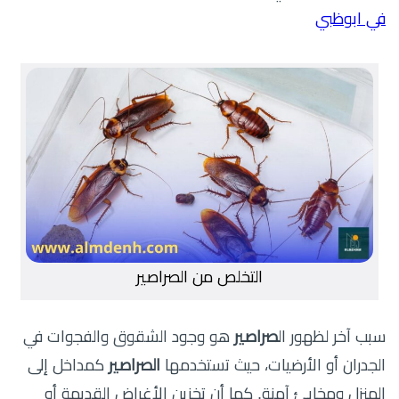
في ابوظبي
التخلص من الصراصير
سبب آخر لظهور ال
صراصير
هو وجود الشقوق والفجوات في
الجدران أو الأرضيات، حيث تستخدمها
الصراصير
كمداخل إلى
المنزل ومخابئ آمنة. كما أن تخزين الأغراض القديمة أو