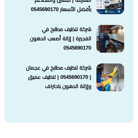
الشارقة | للمنازل والمطاعم
بأفضل الأسعار 0545690170
شركة تنظيف مطابخ في
الفجيرة | إزالة أصعب الدهون
0545690170
شركة تنظيف مطابخ في عجمان
| 0545690170 | تنظيف عميق
وإزالة الدهون باحتراف