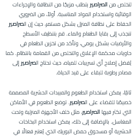
لتخلص من
الصراصير
يتطلب مزيجًا من النظافة والإجراءات
الوقائية واستخدام المواد المناسبة. أولاً، من الضروري
الحفاظ على نظافة المنزل بشكل مستمر، حيث إن ال
صراصير
تنجذب إلى بقايا الطعام والماء. قم بتنظيف الأسطح
والأرضيات بشكل يومي، وتأكد من تخزين الطعام في
حاويات محكمة الإغلاق والتخلص من القمامة بانتظام. كما
يُفضل إصلاح أي تسريبات للمياه، حيث تحتاج ال
صراصير
إلى
مصادر رطوبة للبقاء على قيد الحياة.
ثانيًا، يمكن استخدام الطعوم والمبيدات الحشرية المصممة
خصيصًا للقضاء على ال
صراصير
. توضع الطعوم في الأماكن
التي تكثر فيها
الصراصير
، مثل خلف الأجهزة المنزلية وتحت
المغاسل. بالإضافة إلى ذلك، يمكن استخدام البخاخات
الحشرية أو مسحوق حمض البوريك الذي يُعتبر فعالًا في