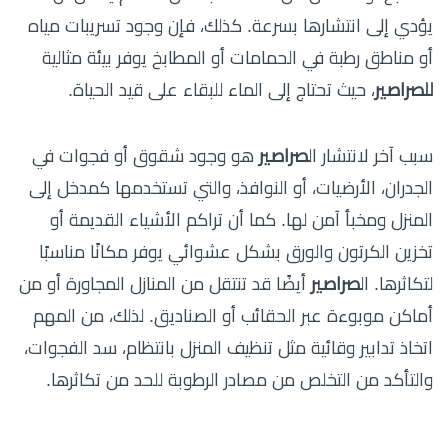
يؤدي إلى انتشارها بسرعة. كذلك، فإن وجود تسريبات مياه
أو مناطق رطبة في الحمامات أو المطابخ يوفر بيئة مثالية
للصراصير
، حيث تحتاج إلى الماء للبقاء على قيد الحياة.
سبب آخر لانتشار ال
صراصير
هو وجود شقوق أو فجوات في
الجدران، الأرضيات، أو النوافذ، والتي تستخدمها كمدخل إلى
المنزل ومخبأ آمن لها. كما أن تراكم الأشياء القديمة أو
تخزين الكرتون والورق بشكل عشوائي يوفر مكانًا مناسبًا
لتكاثرها. ال
صراصير
أيضًا قد تنتقل من المنازل المجاورة أو من
أماكن موبوءة عبر الحقائب أو الصناديق. لذلك، من المهم
اتخاذ تدابير وقائية مثل تنظيف المنزل بانتظام، سد الفجوات،
والتأكد من التخلص من مصادر الرطوبة للحد من تكاثرها.