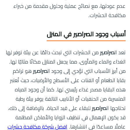
عدم عودتها، مع نصائح عملية وحلول مقدمة من خبراء
مكافحة الحشرات.
أسباب وجود الصراصير في المنزل
تعد ال
صراصير
من الحشرات التي تبحث دائمًا عن بيئة توفر لها
الغذاء والماء والمأوى، مما يجعل المنازل مكانًا مثاليًا لها.
من أبرز الأسباب التي تؤدي إلى وجود ال
صراصير
هو تراكم
بقايا الطعام أو الفتات على الأسطح والأرضيات، حيث تُعتبر
هذه البقايا مصدر غذاء رئيسي لها. كما أن وجود المياه
المتسربة من الحنفيات أو الأنابيب التالفة يوفر بيئة رطبة
تحتاجها ال
صراصير
للبقاء على قيد الحياة. بالإضافة إلى ذلك،
قد يكون الإهمال في تنظيف الزوايا والأماكن المظلمة
عاملًا مساعدًا في انتشارها.
افضل شركة مكافحة حشرات