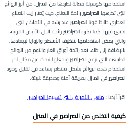
استخدامها كوسيلة فعالة لطردها من المنزل. من أبرز الروائح
التي تكرهها
الصراصير
رائحة النعناع، حيث يُعتبر زيت النعناع
العطري طاردًا قويًا لل
صراصير
عند رشه في الأماكن التي
تختبئ فيها. كما تكره ال
صراصير
رائحة الخل الأبيض القوية،
والتي يمكن استخدامها لتنظيف الأسطح والزوايا لإبعادها.
بالإضافة إلى ذلك، تعد رائحة أوراق الغار والثوم من الروائح
الطبيعية التي تزعج ال
صراصير
وتجعلها تبحث عن مكان آخر.
استخدام هذه الروائح بشكل منتظم يساعد في تقليل وجود
الصراصير
في المنزل بطريقة آمنة وصديقة للبيئة.
اقرأ أيضا :
ماهي الأمراض التي تسببها الصراصير
كيفية التخلص من الصراصير في المنزل