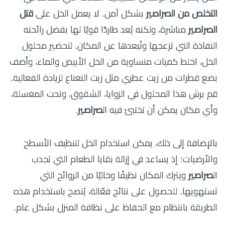
التخلص من الصراصير
بشكل آمن. لا يعمل الخل على
قتل
الصراصير
مباشرة، ولكنه يُعد طاردًا قويًا لها بفضل رائحته
النفاذة التي تزعجها وتُبعدها عن المكان. لتحضير محلول
الخل، اخلط كميات متساوية من الخل الأبيض والماء، وأضف
بضع قطرات من زيت عطري مثل زيت النعناع لزيادة الفعالية.
قم برش هذا المحلول في الزوايا، الشقوق، وتحت المغسلة،
وأي مكان يمكن أن تختبئ فيه ال
صراصير
.
بالإضافة إلى ذلك، يمكن استخدام الخل لتنظيف الأسطح
والأرضيات؛ إذ يساعد في إزالة بقايا الطعام التي تجذب
ال
صراصير
ويترك المكان نظيفًا وخاليًا من الروائح التي
تستهويها. للحصول على نتائج فعّالة، يُنصح باستخدام هذه
الطريقة بانتظام مع الحفاظ على نظافة المنزل بشكل عام.