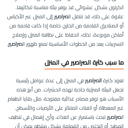
الكرتون بشكل عشوائي قد يوفر بيئة مناسبة لتكاثرها.
علاوة على ذلك، قد تنتقل ال
صراصير
إلى المنزل عبر الأكياس
أو الصناديق القادمة من الخارج، خاصة إذا كانت قادمة من
أماكن موبوءة. لذلك، الحفاظ على نظافة المنزل وإصلاح
التسريبات يعد من الخطوات الأساسية لمنع ظهور ال
صراصير
.
ما سبب كثرة الصراصير في المنزل
تعود كثرة
الصراصير
في المنزل إلى عدة عوامل رئيسية
تجعل البيئة المنزلية جاذبة لهذه الحشرات. من أبرز هذه
الأسباب هو توفر مصادر غذائية مفتوحة، مثل بقايا الطعام
غير المغطاة أو الفتات المتناثر على الأرضيات والأسطح.
ال
صراصير
تبحث باستمرار عن الغذاء، وأي إهمال في تنظيف
المطبخ أو التخلص من القمامة بشكل منتظم يمكن أن