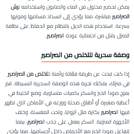
يمكن تحضير محلول من الماء والصابون واستخدامه ل
رش
الصراصير
مباشرة، مما يؤدي إلى انسداد مسامها وموتها
بسرعة. استخدام هذه الحيل بانتظام مع الحفاظ على نظافة
المنزل يقلل من احتمالية عودة ال
صراصير
.
وصفة سحرية للتخلص من الصراصير
إذا كنت تبحث عن طريقة فعّالة وآمنة لل
تخلص من الصراصير
في منزلك، يمكنك تجربة هذه الوصفة السحرية البسيطة. قم
بمزج صودا الخبز والسكر بكميات متساوية، وضع الخليط في
أغطية صغيرة أو أطباق ضحلة ووزعه في الأماكن التي تظهر
فيها ال
صراصير
بكثرة مثل الزوايا، وتحت المغسلة، وخلف
الأجهزة المنزلية. السكر يعمل على جذب ال
صراصير
، بينما
تتفاعل صودا الخبز مع الأحماض داخل أجسامها، مما يؤدي