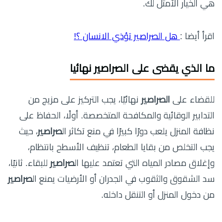
هي الخيار الأمثل لك.
اقرأ أيضا :
هل الصراصير تؤذي الانسان ؟!
ما الذي يقضى على الصراصير نهائيا
للقضاء على
الصراصير
نهائيًا، يجب التركيز على مزيج من
التدابير الوقائية والمكافحة المتخصصة. أولًا، الحفاظ على
نظافة المنزل يلعب دورًا كبيرًا في منع تكاثر ال
صراصير
، حيث
يجب التخلص من بقايا الطعام، تنظيف الأسطح بانتظام،
وإغلاق مصادر المياه التي تعتمد عليها ال
صراصير
للبقاء. ثانيًا،
سد الشقوق والثقوب في الجدران أو الأرضيات يمنع ال
صراصير
من دخول المنزل أو التنقل داخله.