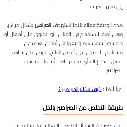
إلى قتلها بسرعة.
هذه الوصفة فعالة لأنها تستهدف ال
صراصير
بشكل مباشر،
وهي آمنة للاستخدام في المنازل التي تحتوي على أطفال أو
حيوانات أليفة، بشرط وضعها في أماكن بعيدة عن
متناولهم. للحصول على أفضل النتائج، احرص على تنظيف
المنزل جيدًا لإزالة أي مصادر طعام أو مياه قد تجذب
ال
صراصير
.
اقرأ أيضا :
كيف تتكاثر الصراصير ؟
طريقة التخلص من الصراصير بالخل
الخل يُعتبر من الوسائل الطبيعية الفعّالة التي تساعد في