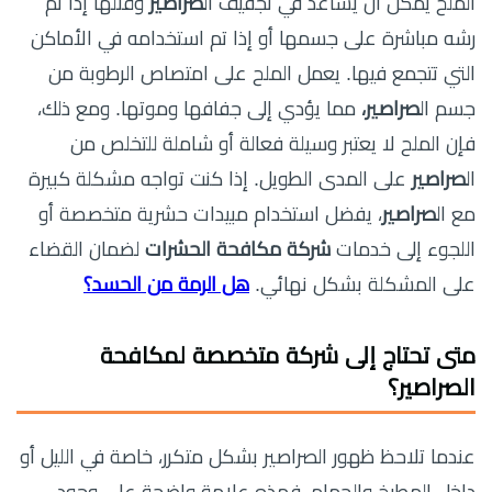
الملح يمكن أن يساعد في تجفيف ال
صراصير
وقتلها إذا تم
رشه مباشرة على جسمها أو إذا تم استخدامه في الأماكن
التي تتجمع فيها. يعمل الملح على امتصاص الرطوبة من
جسم ال
صراصير،
مما يؤدي إلى جفافها وموتها. ومع ذلك،
فإن الملح لا يعتبر وسيلة فعالة أو شاملة للتخلص من
ال
صراصير
على المدى الطويل. إذا كنت تواجه مشكلة كبيرة
مع ال
صراصير
، يفضل استخدام مبيدات حشرية متخصصة أو
اللجوء إلى خدمات
شركة مكافحة الحشرات
لضمان القضاء
على المشكلة بشكل نهائي.
هل الرمة من الحسد؟
متى تحتاج إلى شركة متخصصة لمكافحة
الصراصير؟
عندما تلاحظ ظهور الصراصير بشكل متكرر، خاصة في الليل أو