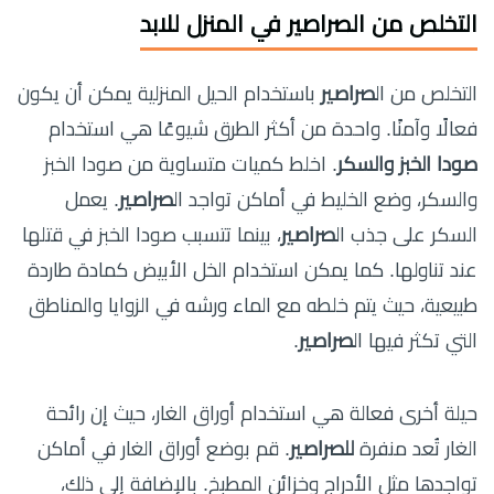
التخلص من الصراصير في المنزل للابد
التخلص من ال
صراصير
باستخدام الحيل المنزلية يمكن أن يكون
فعالًا وآمنًا. واحدة من أكثر الطرق شيوعًا هي استخدام
صودا الخبز والسكر
. اخلط كميات متساوية من صودا الخبز
والسكر، وضع الخليط في أماكن تواجد ال
صراصير
. يعمل
السكر على جذب ال
صراصير
، بينما تتسبب صودا الخبز في قتلها
عند تناولها. كما يمكن استخدام الخل الأبيض كمادة طاردة
طبيعية، حيث يتم خلطه مع الماء ورشه في الزوايا والمناطق
التي تكثر فيها ال
صراصير
.
حيلة أخرى فعالة هي استخدام أوراق الغار، حيث إن رائحة
الغار تُعد منفرة
للصراصير
. قم بوضع أوراق الغار في أماكن
تواجدها مثل الأدراج وخزائن المطبخ. بالإضافة إلى ذلك،