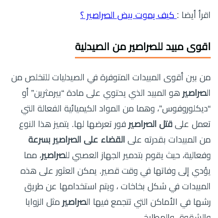
اقرأ أيضا :
كيف يموت بيض الصراصير ؟
اقوى مبيد للصراصير من الصيدلية
من بين أقوى المبيدات المتوفرة في الصيدليات للتخلص من
ال
صراصير
هو المبيد الذي يحتوي على مادة “بيرمثرين” أو
“ديكلوروفوس”، وهما من المواد الكيميائية الفعالة التي
تعمل على
قتل الصراصير
فور تعرضها لها. يتميز هذا النوع
من المبيدات بقدرته على
القضاء على الصراصير بسرعة
وفعالية، حيث يقوم بتدمير الجهاز العصبي لل
صراصير
، مما
يؤدي إلى وفاتها في وقت قصير. يمكن العثور على هذه
المبيدات في شكل بخاخات ، ويتم استخدامها عن طريق
رشها في الأماكن التي تتجمع فيها ال
صراصير
مثل الزوايا
والشقوق والمطابخ.