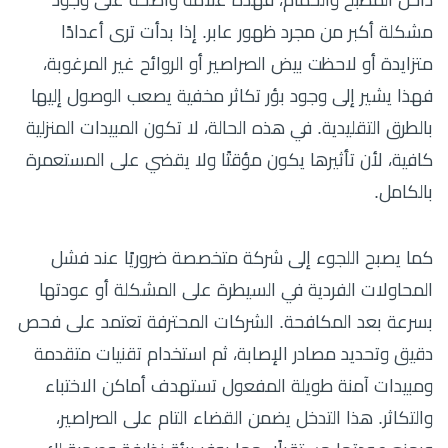
داخل المطبخ والحمام، فهذه علامة واضحة على وجود
مشكلة أكبر من مجرد ظهور عابر. إذا بدأت ترى أعدادًا
متزايدة أو لاحظت بيض الصراصير أو الروائح غير المرغوبة،
فهذا يشير إلى وجود بؤر تكاثر مخفية يصعب الوصول إليها
بالطرق التقليدية. في هذه الحالة، لا تكون المبيدات المنزلية
كافية، لأن تأثيرها يكون مؤقتًا ولا يقضي على المستعمرة
بالكامل.
كما يصبح اللجوء إلى شركة متخصصة ضروريًا عند فشل
المحاولات الفردية في السيطرة على المشكلة أو عودتها
بسرعة بعد المكافحة. الشركات المحترفة تعتمد على فحص
دقيق وتحديد مصادر الإصابة، ثم استخدام تقنيات متقدمة
ومبيدات آمنة طويلة المفعول تستهدف أماكن الاختباء
والتكاثر. هذا التدخل يضمن القضاء التام على الصراصير،