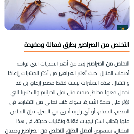
التخلص من الصراصير بطرق فعالة ومفيدة
التخلص من الصراصير
يُعد من أهم التحديات التي تواجه
أصحاب المنازل، حيث تُعتبر ال
صراصير
من أكثر الحشرات إزعاجًا
وانتشارًا. هذه الحشرات ليست فقط مصدر إزعاج، بل قد
تحمل معها مخاطر صحية مثل نقل الجراثيم والبكتيريا التي
تؤثر على صحة الأسرة. سواء كنت تعاني من انتشارها في
المطبخ، الحمام، أو أي زاوية أخرى في المنزل، فإن التخلص
منها يتطلب استراتيجيات فعّالة وتقنيات حديثة. في هذا
المقال، نستعرض
أفضل الطرق للتخلص من
ال
صراصير
وضمان