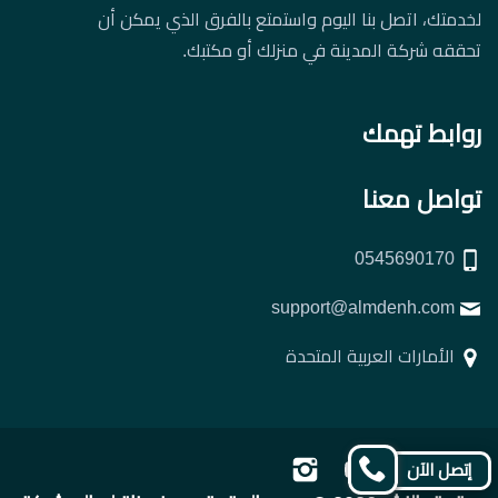
لخدمتك، اتصل بنا اليوم واستمتع بالفرق الذي يمكن أن
تحققه شركة المدينة في منزلك أو مكتبك.
روابط تهمك
تواصل معنا
0545690170
support@almdenh.com
الأمارات العربية المتحدة
تابعنا
تابعنا
تابعنا
تابعنا
إتصل الآن