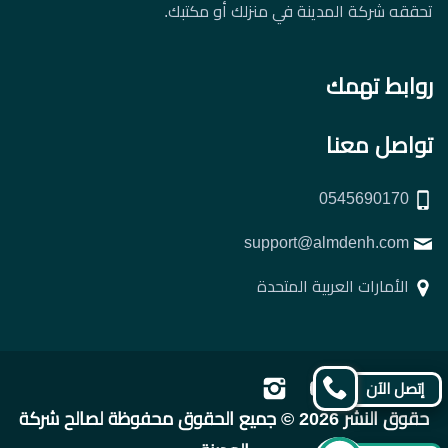
تحققه شركة المدينة في منزلك أو مكتبك.
روابط تهمك
تواصل معنا
0545690170
support@almdenh.com
الأمارات العربية المتحدة
تابعنا
تابعنا
تابعنا
تابعنا
إتصل الآن
على
على
على
على
حقوق النشر 2026 © جميع الحقوق محفوظة لصالح شركة