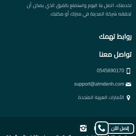
لخدمتك، اتصل بنا اليوم واستمتع بالفرق الذي يمكن أن
تحققه شركة المدينة في منزلك أو مكتبك.
روابط تهمك
تواصل معنا
0545690170
support@almdenh.com
الأمارات العربية المتحدة
تابعنا
تابعنا
تابعنا
تابعنا
إتصل الآن