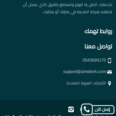
لخدمتك، اتصل بنا اليوم واستمتع بالفرق الذي يمكن أن
تحققه شركة المدينة في منزلك أو مكتبك.
روابط تهمك
تواصل معنا
0545690170
support@almdenh.com
الأمارات العربية المتحدة
تابعنا
تابعنا
تابعنا
تابعنا
إتصل الآن