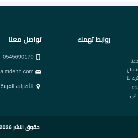
روابط تهمك
تواصل معنا
0545690170
عنا
تمتاع
support@almdenh.com
ك لنا
الأمارات العربية
يوم
 في
حقوق النشر 2026 © جميع الحقوق محفوظة لصالح شركة المدينة