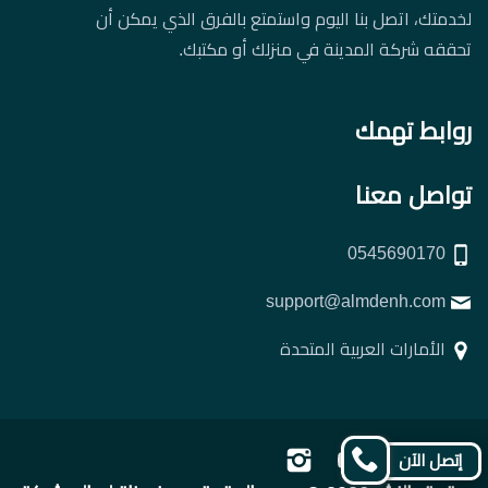
لخدمتك، اتصل بنا اليوم واستمتع بالفرق الذي يمكن أن
تحققه شركة المدينة في منزلك أو مكتبك.
روابط تهمك
تواصل معنا
0545690170
support@almdenh.com
الأمارات العربية المتحدة
تابعنا
تابعنا
تابعنا
تابعنا
إتصل الآن