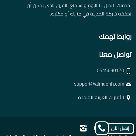
لخدمتك، اتصل بنا اليوم واستمتع بالفرق الذي يمكن أن
تحققه شركة المدينة في منزلك أو مكتبك.
روابط تهمك
تواصل معنا
0545690170
support@almdenh.com
الأمارات العربية المتحدة
تابعنا
تابعنا
تابعنا
تابعنا
إتصل الآن