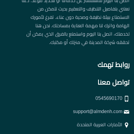
اتصل بنا اليوم للاستفسار عن خدماتنا أو لتحديد موعد. دعنا
نعتني بتفاصيل التنظيف والتعقيم بحيث تتمكن من
الاستمتاع ببيئة نظيفة وصحية دون عناء. تفرغ لأمورك
الهامة واترك لنا مهمة العناية بمساحتك. نحن هنا
لخدمتك، اتصل بنا اليوم واستمتع بالفرق الذي يمكن أن
تحققه شركة المدينة في منزلك أو مكتبك.
روابط تهمك
تواصل معنا
0545690170
support@almdenh.com
الأمارات العربية المتحدة