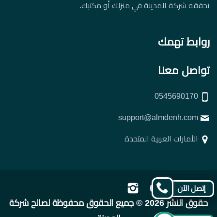
تحققه شركة المدينة في منزلك أو مكتبك.
روابط تهمك
تواصل معنا
0545690170
support@almdenh.com
الأمارات العربية المتحدة
تابعنا
تابعنا
تابعنا
تابعنا
إتصل الآن
على
على
على
على
حقوق النشر 2026 © جميع الحقوق محفوظة لصالح شركة