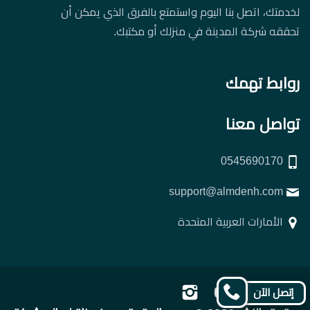
لخدمتك، اتصل بنا اليوم واستمتع بالفرق الذي يمكن أن
تحققه شركة المدينة في منزلك أو مكتبك.
روابط تهمك
تواصل معنا
0545690170
support@almdenh.com
الأمارات العربية المتحدة
تابعنا
تابعنا
تابعنا
تابعنا
إتصل الآن