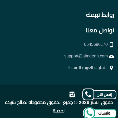
روابط تهمك
تواصل معنا
0545690170
support@almdenh.com
الأمارات العربية المتحدة
تابعنا
تابعنا
تابعنا
تابعنا
إتصل الآن
على
على
على
على
حقوق النشر 2026 © جميع الحقوق محفوظة لصالح شركة
فيسبوك
تويتر
يوتيوب
إنستجرام
المدينة
واتساب