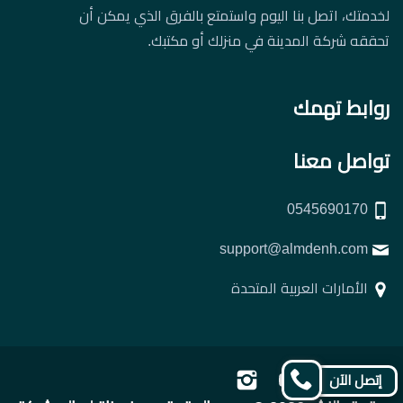
لخدمتك، اتصل بنا اليوم واستمتع بالفرق الذي يمكن أن
تحققه شركة المدينة في منزلك أو مكتبك.
روابط تهمك
تواصل معنا
0545690170
support@almdenh.com
الأمارات العربية المتحدة
تابعنا
تابعنا
تابعنا
تابعنا
إتصل الآن