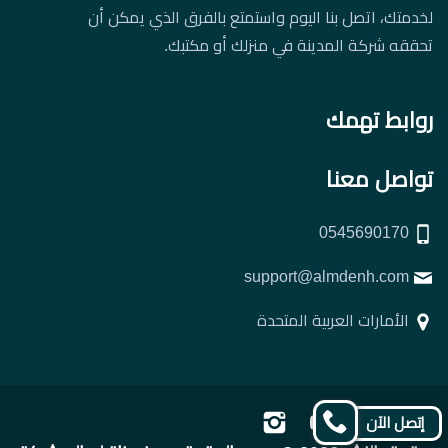
لخدمتك، اتصل بنا اليوم واستمتع بالفرق الذي يمكن أن
تحققه شركة المدينة في منزلك أو مكتبك.
روابط تهمك
تواصل معنا
0545690170
support@almdenh.com
الأمارات العربية المتحدة
تابعنا
تابعنا
تابعنا
تابعنا
إتصل الآن