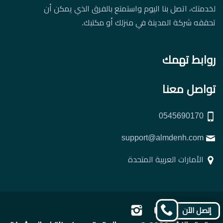
لخدمتك، اتصل بنا اليوم واستمتع بالفرق الذي يمكن أن
تحققه شركة المدينة في منزلك أو مكتبك.
روابط تهمك
تواصل معنا
0545690170
support@almdenh.com
الأمارات العربية المتحدة
تابعنا
تابعنا
تابعنا
تابعنا
إتصل الآن