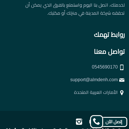
لخدمتك، اتصل بنا اليوم واستمتع بالفرق الذي يمكن أن
تحققه شركة المدينة في منزلك أو مكتبك.
روابط تهمك
تواصل معنا
0545690170
support@almdenh.com
الأمارات العربية المتحدة
تابعنا
تابعنا
تابعنا
تابعنا
إتصل الآن