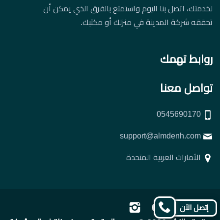
لخدمتك، اتصل بنا اليوم واستمتع بالفرق الذي يمكن أن
تحققه شركة المدينة في منزلك أو مكتبك.
روابط تهمك
تواصل معنا
0545690170
support@almdenh.com
الأمارات العربية المتحدة
تابعنا
تابعنا
تابعنا
تابعنا
إتصل الآن