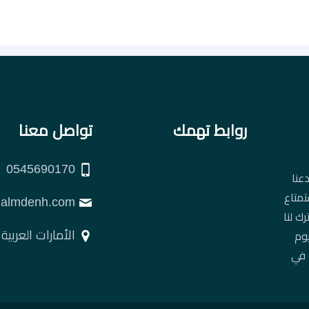
روابط تهمك
تواصل معنا
0545690170
عنا
تمتاع
support@almdenh.com
ك لنا
الأمارات العربية
يوم
 في