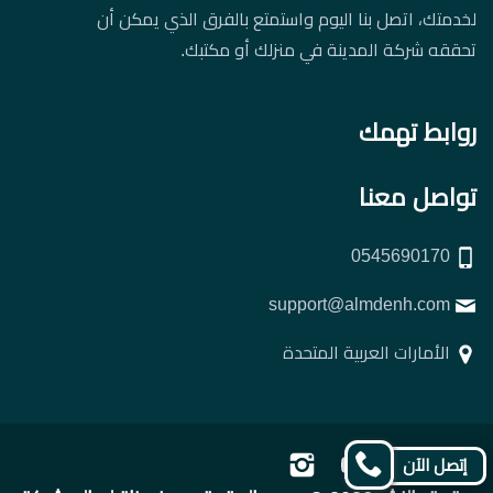
لخدمتك، اتصل بنا اليوم واستمتع بالفرق الذي يمكن أن
تحققه شركة المدينة في منزلك أو مكتبك.
روابط تهمك
تواصل معنا
0545690170
support@almdenh.com
الأمارات العربية المتحدة
تابعنا
تابعنا
تابعنا
تابعنا
إتصل الآن