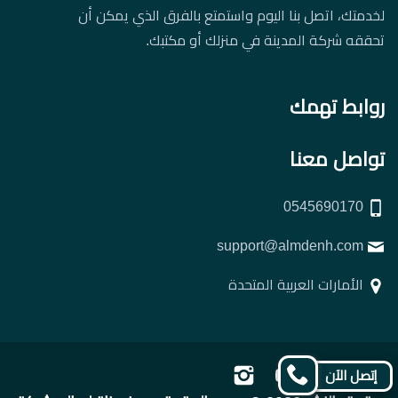
لخدمتك، اتصل بنا اليوم واستمتع بالفرق الذي يمكن أن
تحققه شركة المدينة في منزلك أو مكتبك.
روابط تهمك
تواصل معنا
0545690170
support@almdenh.com
الأمارات العربية المتحدة
تابعنا
تابعنا
تابعنا
تابعنا
إتصل الآن