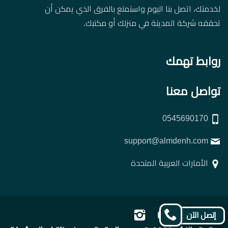
لخدمتك، اتصل بنا اليوم واستمتع بالفرق الذي يمكن أن
تحققه شركة المدينة في منزلك أو مكتبك.
روابط تهمك
تواصل معنا
0545690170
support@almdenh.com
الأمارات العربية المتحدة
تابعنا
تابعنا
تابعنا
تابعنا
إتصل الآن