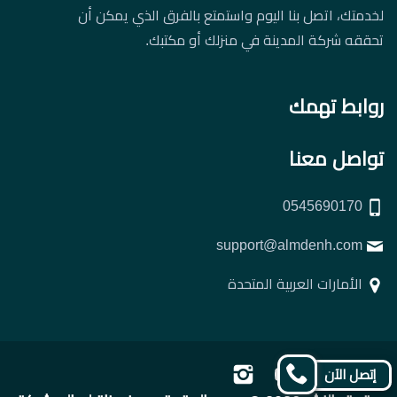
لخدمتك، اتصل بنا اليوم واستمتع بالفرق الذي يمكن أن
تحققه شركة المدينة في منزلك أو مكتبك.
روابط تهمك
تواصل معنا
0545690170
support@almdenh.com
الأمارات العربية المتحدة
تابعنا
تابعنا
تابعنا
تابعنا
إتصل الآن