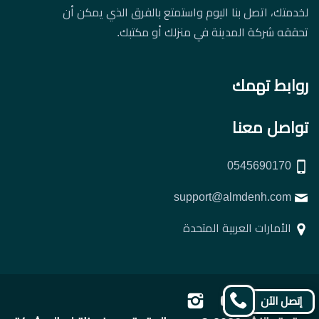
لخدمتك، اتصل بنا اليوم واستمتع بالفرق الذي يمكن أن
تحققه شركة المدينة في منزلك أو مكتبك.
روابط تهمك
تواصل معنا
0545690170
support@almdenh.com
الأمارات العربية المتحدة
تابعنا
تابعنا
تابعنا
تابعنا
إتصل الآن