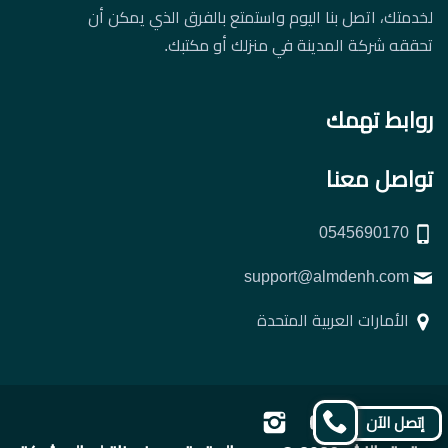
لخدمتك، اتصل بنا اليوم واستمتع بالفرق الذي يمكن أن
تحققه شركة المدينة في منزلك أو مكتبك.
روابط تهمك
تواصل معنا
0545690170
support@almdenh.com
الأمارات العربية المتحدة
تابعنا
تابعنا
تابعنا
تابعنا
إتصل الآن