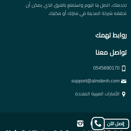
لخدمتك، اتصل بنا اليوم واستمتع بالفرق الذي يمكن أن
تحققه شركة المدينة في منزلك أو مكتبك.
روابط تهمك
تواصل معنا
0545690170
support@almdenh.com
الأمارات العربية المتحدة
تابعنا
تابعنا
تابعنا
تابعنا
إتصل الآن