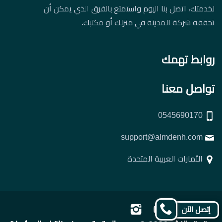
لخدمتك، اتصل بنا اليوم واستمتع بالفرق الذي يمكن أن
تحققه شركة المدينة في منزلك أو مكتبك.
روابط تهمك
تواصل معنا
0545690170
support@almdenh.com
الأمارات العربية المتحدة
تابعنا
تابعنا
تابعنا
تابعنا
إتصل الآن