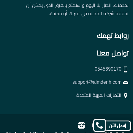
لخدمتك، اتصل بنا اليوم واستمتع بالفرق الذي يمكن أن
تحققه شركة المدينة في منزلك أو مكتبك.
روابط تهمك
تواصل معنا
0545690170
support@almdenh.com
الأمارات العربية المتحدة
تابعنا
تابعنا
تابعنا
تابعنا
إتصل الآن