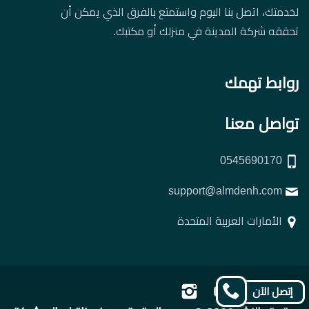
لخدمتك، اتصل بنا اليوم واستمتع بالفرق الذي يمكن أن
تحققه شركة المدينة في منزلك أو مكتبك.
روابط تهمك
تواصل معنا
0545690170
support@almdenh.com
الأمارات العربية المتحدة
تابعنا
تابعنا
تابعنا
تابعنا
إتصل الآن