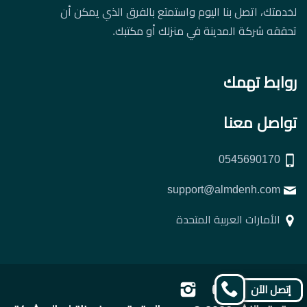
لخدمتك، اتصل بنا اليوم واستمتع بالفرق الذي يمكن أن
تحققه شركة المدينة في منزلك أو مكتبك.
روابط تهمك
تواصل معنا
0545690170
support@almdenh.com
الأمارات العربية المتحدة
تابعنا
تابعنا
تابعنا
تابعنا
إتصل الآن