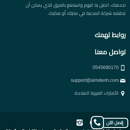
لخدمتك، اتصل بنا اليوم واستمتع بالفرق الذي يمكن أن
تحققه شركة المدينة في منزلك أو مكتبك.
روابط تهمك
تواصل معنا
0545690170
support@almdenh.com
الأمارات العربية المتحدة
تابعنا
تابعنا
تابعنا
تابعنا
إتصل الآن