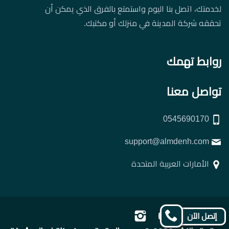
لخدمتك، اتصل بنا اليوم واستمتع بالفرق الذي يمكن أن
تحققه شركة المدينة في منزلك أو مكتبك.
روابط تهمك
تواصل معنا
0545690170
support@almdenh.com
الأمارات العربية المتحدة
تابعنا
تابعنا
تابعنا
تابعنا
إتصل الآن