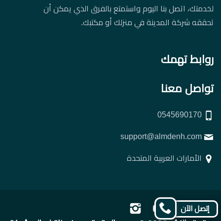
لخدمتك، اتصل بنا اليوم واستمتع بالفرق الذي يمكن أن
تحققه شركة المدينة في منزلك أو مكتبك.
روابط تهمك
تواصل معنا
0545690170
support@almdenh.com
الأمارات العربية المتحدة
تابعنا
تابعنا
تابعنا
تابعنا
إتصل الآن